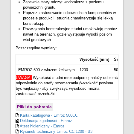
Zapewnia łatwy odczyt wodomierza z poziomu
powierzchni gruntu.
Poprzez zastosowanie odpowiednich komponentów w
procesie produkcji, studnia charakteryzuje się lekką
konstrukcją.
Rozwiązania konstrukcyjne studni umożliwiają montaż
nawet na terenach, gdzie występuje wysoki poziom
wód gruntowych.
Poszczególne wymiary:
Wysokość [mm]
Średnica 
EMROZ 500 z włazem żeliwnym
1200
500
UWAGA!
Wysokość studni mrozoodpornej należy dobierać
odpowiednio do strefy przemarzania (wysokość powinna
być większa) - aby zwiększyć wysokość można
zastosować przedłużki.
Pliki do pobrania
Karta katalogowa - Emroz 500CC
Deklaracja zgodności - Emroz
Atest higieniczny - Emroz
Rysunek techniczny Emroz CC 1200 - B3