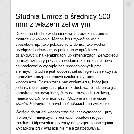
Studnia Emroz o średnicy 500
mm z włazem żeliwnym
Doziemne studnie wodomierzowe są przeznaczone do
montażu w wykopie. Można ich używać na wiele
sposobów, np. jako połączenie w domu, jako wodne
przyłącze budowlane, w parku lub w ogródkach
działkowych, na kempingach lub cmentarzach. Ze względu
na małe wymiary przyłącza wodomierza można je łatwo
zainstalować w wykopie bez pracochłonnych prac
ziemnych. Studnia jest wodoszczelna, higienicznie czysta
i umożliwia bezproblemowe działanie systemu
wodomierza. Dostarczana bez wodomierza, który jest
jednakże dostępny na żądanie- z dostawą. Studzienka jest
zamykana pokrywą klasy A -w tym przypadku żeliwną,
mającą do 1.5 tony nośności. Możliwe są inne opcje
włazów żeliwnych o innych nośnościach- na życzenie.
Wejście do studni wodomierza nie jest wymagane i przy
niektórych mniejszych średnicach obudów nie jest
możliwe. Odpowiednie przepisy dotyczące zapobiegania
wypadkom przy włazach nie mają zastosowania.