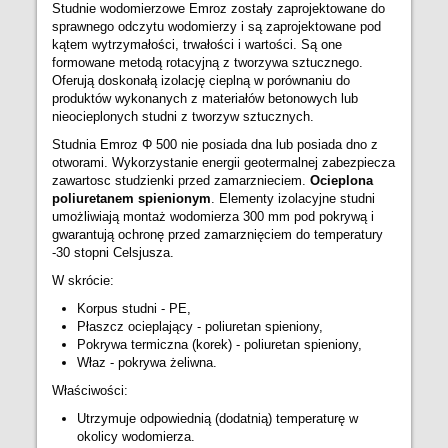
Studnie wodomierzowe Emroz zostały zaprojektowane do
sprawnego odczytu wodomierzy i są zaprojektowane pod
kątem wytrzymałości, trwałości i wartości. Są one
formowane metodą rotacyjną z tworzywa sztucznego.
Oferują doskonałą izolację cieplną w porównaniu do
produktów wykonanych z materiałów betonowych lub
nieocieplonych studni z tworzyw sztucznych.
Studnia Emroz Φ 500 nie posiada dna lub posiada dno z
otworami. Wykorzystanie energii geotermalnej zabezpiecza
zawartosc studzienki przed zamarznieciem.
Ocieplona
poliuretanem spienionym
. Elementy izolacyjne studni
umożliwiają montaż wodomierza 300 mm pod pokrywą i
gwarantują ochronę przed zamarznięciem do temperatury
-30 stopni Celsjusza.
W skrócie:
Korpus studni - PE,
Płaszcz ocieplający - poliuretan spieniony,
Pokrywa termiczna (korek) - poliuretan spieniony,
Właz - pokrywa żeliwna.
Właściwości:
Utrzymuje odpowiednią (dodatnią) temperaturę w
okolicy wodomierza.