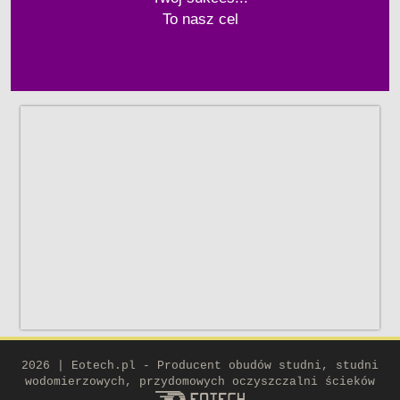
To nasz cel
2026 | Eotech.pl - Producent obudów studni, studni
wodomierzowych, przydomowych oczyszczalni ścieków